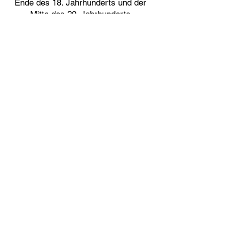
Ende des 18. Jahrhunderts und der
Mitte des 20. Jahrhunderts
entdecken.
Hauptmenü