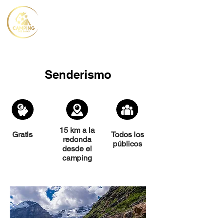
Senderismo
15 km a la
Gratis
Todos los
redonda
públicos
desde el
camping