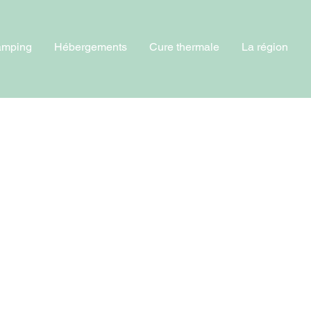
amping
Hébergements
Cure thermale
La région