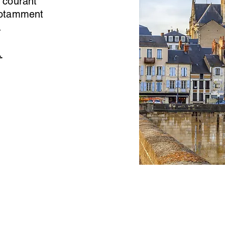
, courant
 notamment
.
.