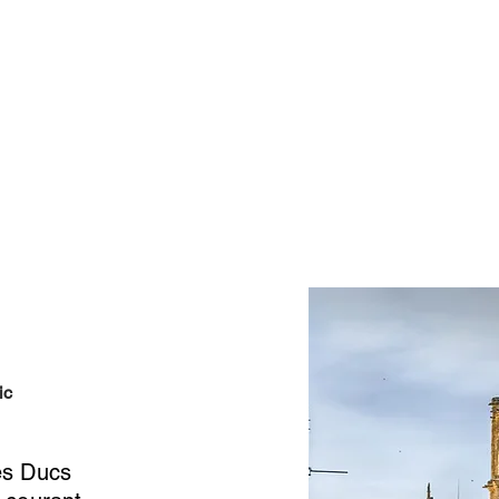
amping
Hébergements
Cure thermale
La région
ic
des Ducs