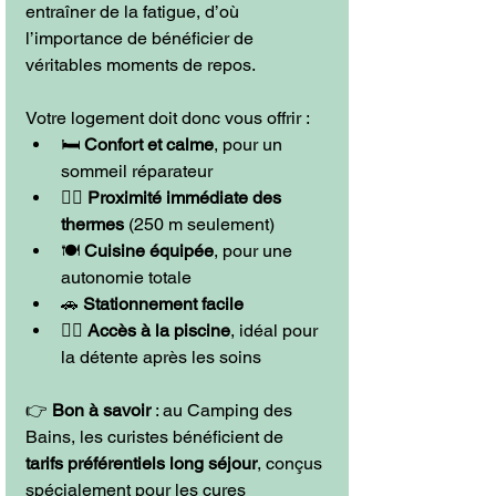
entraîner de la fatigue, d’où 
l’importance de bénéficier de 
véritables moments de repos.
Votre logement doit donc vous offrir :
🛏️ 
Confort et calme
, pour un 
sommeil réparateur
🚶‍♀️ 
Proximité immédiate des 
thermes
 (250 m seulement)
🍽️ 
Cuisine équipée
, pour une 
autonomie totale
🚗 
Stationnement facile
🏊‍♂️ 
Accès à la piscine
, idéal pour 
la détente après les soins
👉 
Bon à savoir
 : au Camping des 
Bains, les curistes bénéficient de 
tarifs préférentiels long séjour
, conçus 
spécialement pour les cures 