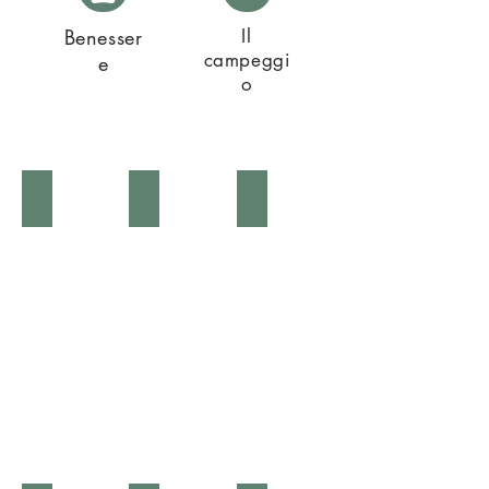
Benesser
Il
campeggi
e
o
Les musées
Les châteaux
Autun